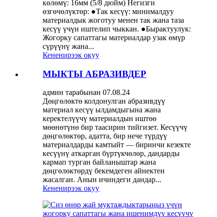
көлөмү: 16мм (5/8 дюйм) Негизги
өзгөчөлүктөр: ●Так кесүү: минималдуу
материалдык жоготуу менен так жана таза
кесүү үчүн иштелип чыккан. ●Бырактуулук:
Жогорку сапаттагы материалдар узак өмүр
сүрүүнү жана...
Кененирээк окуу
МЫКТЫ АБРАЗИВДЕР
админ тарабынан 07.08.24
Дөңгөлөктө колдонулган абразивдүү
материал кесүү ылдамдыгына жана
керектелүүчү материалдын иштөө
мөөнөтүнө бир таасирин тийгизет. Кесүүчү
дөңгөлөктөр, адатта, бир нече түрдүү
материалдарды камтыйт — биринчи кезекте
кесүүнү аткарган бүртүкчөлөр, дандарды
кармап турган байланыштар жана
дөңгөлөктөрдү бекемдеген айнектен
жасалган. Анын ичиндеги дандар...
Кененирээк окуу