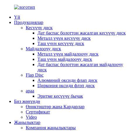
Үй
Продукциялар
Кесүүчү диск
Дат баспас болоттон жасалган кесүүчү диск
Металл үчүн кесүүчү диск
Таш үчүн кесүүчү диск
Майдалоочу диск
Металл үчүн майдалоочу диск
Таш үчүн майдалоочу диск
Дат баспас болоттон жасалган майдалоочу
диск
Flap Disc
Алюминий оксиди флап диск
Циркония оксиди флэп диск
араа
Эритме кесүүчү бычак
Биз жөнүндө
Өнөктөштөр жана Кардарлар
Сертификат
Video
Жаңылыктар
Компания жаңылыктары