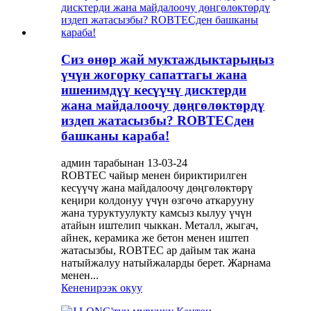
Сиз өнөр жай муктаждыктарыңыз
үчүн жогорку сапаттагы жана
ишенимдүү кесүүчү дисктерди
жана майдалоочу дөңгөлөктөрдү
издеп жатасызбы? ROBTECден
башканы караба!
админ тарабынан 13-03-24
ROBTEC чайыр менен бириктирилген
кесүүчү жана майдалоочу дөңгөлөктөрү
кеңири колдонуу үчүн өзгөчө аткарууну
жана туруктуулукту камсыз кылуу үчүн
атайын иштелип чыккан. Металл, жыгач,
айнек, керамика же бетон менен иштеп
жатасызбы, ROBTEC ар дайым так жана
натыйжалуу натыйжаларды берет. Жарнама
менен...
Кененирээк окуу