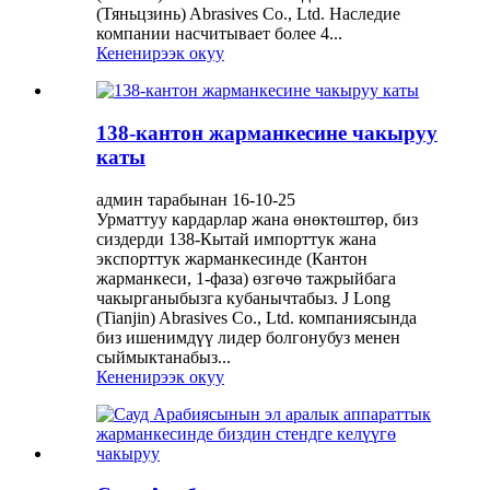
(Тяньцзинь) Abrasives Co., Ltd. Наследие
компании насчитывает более 4...
Кененирээк окуу
138-кантон жарманкесине чакыруу
каты
админ тарабынан 16-10-25
Урматтуу кардарлар жана өнөктөштөр, биз
сиздерди 138-Кытай импорттук жана
экспорттук жарманкесинде (Кантон
жарманкеси, 1-фаза) өзгөчө тажрыйбага
чакырганыбызга кубанычтабыз. J Long
(Tianjin) Abrasives Co., Ltd. компаниясында
биз ишенимдүү лидер болгонубуз менен
сыймыктанабыз...
Кененирээк окуу