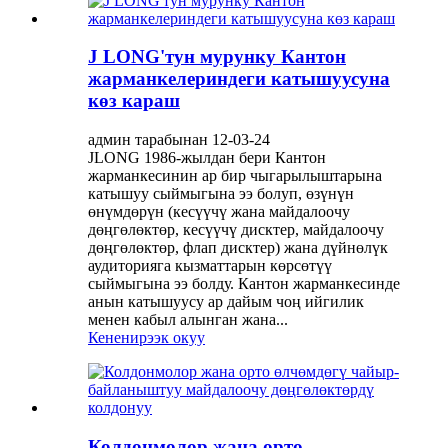
J LONG'тун мурунку Кантон
жарманкелериндеги катышуусуна
көз караш
админ тарабынан 12-03-24
JLONG 1986-жылдан бери Кантон
жарманкесинин ар бир чыгарылыштарына
катышуу сыймыгына ээ болуп, өзүнүн
өнүмдөрүн (кесүүчү жана майдалоочу
дөңгөлөктөр, кесүүчү дисктер, майдалоочу
дөңгөлөктөр, флап дисктер) жана дүйнөлүк
аудиторияга кызматтарын көрсөтүү
сыймыгына ээ болду. Кантон жарманкесинде
анын катышуусу ар дайым чоң ийгилик
менен кабыл алынган жана...
Кененирээк окуу
Колдонмолор жана орто