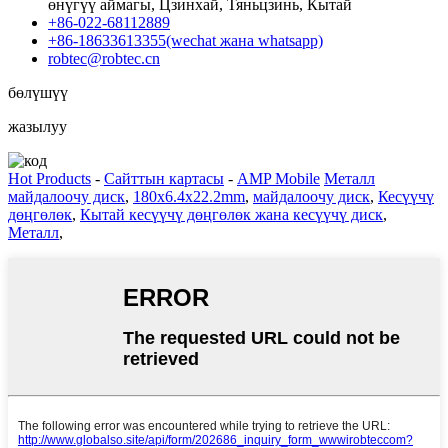
өнүгүү аймагы, Цзинхай, Тяньцзинь, Кытай
+86-022-68112889
+86-18633613355(wechat жана whatsapp)
robtec@robtec.cn
бөлүшүү
жазылуу
Hot Products
-
Сайттын картасы
-
AMP Mobile
Металл
майдалоочу диск
,
180x6.4x22.2mm
,
майдалоочу диск
,
Кесүүчү
дөңгөлөк
,
Кытай кесүүчү дөңгөлөк жана кесүүчү диск
,
Металл
,