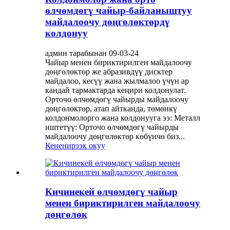
өлчөмдөгү чайыр-байланыштуу
майдалоочу дөңгөлөктөрдү
колдонуу
админ тарабынан 09-03-24
Чайыр менен бириктирилген майдалоочу
дөңгөлөктөр же абразивдүү дисктер
майдалоо, кесүү жана жылмалоо үчүн ар
кандай тармактарда кеңири колдонулат.
Орточо өлчөмдөгү чайырды майдалоочу
дөңгөлөктөр, атап айтканда, төмөнкү
колдонмолорго жана колдонууга ээ: Металл
иштетүү: Орточо өлчөмдөгү чайырды
майдалоочу дөңгөлөктөр көбүнчө биз...
Кененирээк окуу
Кичинекей өлчөмдөгү чайыр
менен бириктирилген майдалоочу
дөңгөлөк