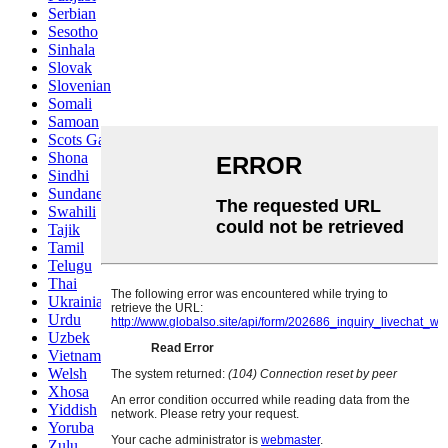
Serbian
Sesotho
Sinhala
Slovak
Slovenian
Somali
Samoan
Scots Gaelic
Shona
Sindhi
Sundanese
Swahili
Tajik
Tamil
Telugu
Thai
Ukrainian
Urdu
Uzbek
Vietnamese
Welsh
Xhosa
Yiddish
Yoruba
Zulu