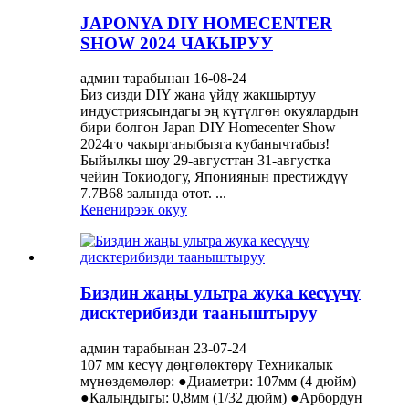
JAPONYA DIY HOMECENTER
SHOW 2024 ЧАКЫРУУ
админ тарабынан 16-08-24
Биз сизди DIY жана үйдү жакшыртуу
индустриясындагы эң күтүлгөн окуялардын
бири болгон Japan DIY Homecenter Show
2024го чакырганыбызга кубанычтабыз!
Быйылкы шоу 29-августтан 31-августка
чейин Токиодогу, Япониянын престиждүү
7.7B68 залында өтөт. ...
Кененирээк окуу
Биздин жаңы ультра жука кесүүчү
дисктерибизди тааныштыруу
админ тарабынан 23-07-24
107 мм кесүү дөңгөлөктөрү Техникалык
мүнөздөмөлөр: ●Диаметри: 107мм (4 дюйм)
●Калыңдыгы: 0,8мм (1/32 дюйм) ●Арбордун