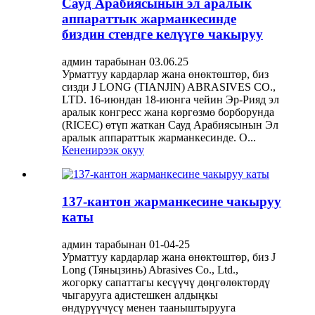
Сауд Арабиясынын эл аралык
аппараттык жарманкесинде
биздин стендге келүүгө чакыруу
админ тарабынан 03.06.25
Урматтуу кардарлар жана өнөктөштөр, биз
сизди J LONG (TIANJIN) ABRASIVES CO.,
LTD. 16-июндан 18-июнга чейин Эр-Рияд эл
аралык конгресс жана көргөзмө борборунда
(RICEC) өтүп жаткан Сауд Арабиясынын Эл
аралык аппараттык жарманкесинде. О...
Кененирээк окуу
137-кантон жарманкесине чакыруу
каты
админ тарабынан 01-04-25
Урматтуу кардарлар жана өнөктөштөр, биз J
Long (Тяньцзинь) Abrasives Co., Ltd.,
жогорку сапаттагы кесүүчү дөңгөлөктөрдү
чыгарууга адистешкен алдыңкы
өндүрүүчүсү менен тааныштырууга