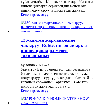
кубанычтабыз. Көп жылдык тажрыйба жана
инновацияларга берилгендик менен биз
ишенимдүү кесүүчү дисктерди жана i...
Кененирээк окуу
136-кантон жарманкесине
чакыруу: Robtecтин эң акыркы
инновациялары менен
таанышыңыз
by admin 29-09-24
Урматтуу Баалуу өнөктөш! Сиз базарларда
биздин жаңы кесилген дөңгөлөктөрдү жана
популярдуу кесүүчү дисктерди табасыз. Иш-
чаранын чоо-жайы: Көргөзмө: 136-Кытай
импорттук жана экспорттук…
Кененирээк окуу